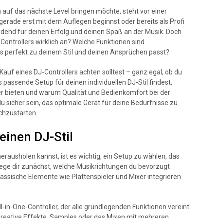
 auf das nächste Level bringen möchte, steht vor einer
 gerade erst mit dem Auflegen beginnst oder bereits als Profi
idend für deinen Erfolg und deinen Spaß an der Musik. Doch
Controllers wirklich an? Welche Funktionen sind
das perfekt zu deinem Stil und deinen Ansprüchen passt?
 Kauf eines DJ-Controllers achten solltest – ganz egal, ob du
as passende Setup für deinen individuellen DJ-Stil findest,
r bieten und warum Qualität und Bedienkomfort bei der
du sicher sein, das optimale Gerät für deine Bedürfnisse zu
rchzustarten.
einen DJ-Stil
rausholen kannst, ist es wichtig, ein Setup zu wählen, das
rlege dir zunächst, welche Musikrichtungen du bevorzugt
 klassische Elemente wie Plattenspieler und Mixer integrieren
ll-in-One-Controller, der alle grundlegenden Funktionen vereint
 kreative Effekte, Samples oder das Mixen mit mehreren