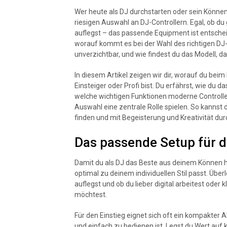
Wer heute als DJ durchstarten oder sein Können
riesigen Auswahl an DJ-Controllern. Egal, ob du
auflegst – das passende Equipment ist entsche
worauf kommt es bei der Wahl des richtigen DJ-
unverzichtbar, und wie findest du das Modell, 
In diesem Artikel zeigen wir dir, worauf du beim
Einsteiger oder Profi bist. Du erfährst, wie du d
welche wichtigen Funktionen moderne Controlle
Auswahl eine zentrale Rolle spielen. So kannst 
finden und mit Begeisterung und Kreativität du
Das passende Setup für d
Damit du als DJ das Beste aus deinem Können he
optimal zu deinem individuellen Stil passt. Übe
auflegst und ob du lieber digital arbeitest oder
möchtest.
Für den Einstieg eignet sich oft ein kompakter A
und einfach zu bedienen ist. Legst du Wert auf