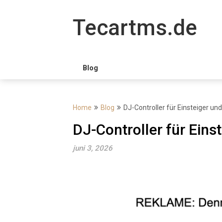
Skip
to
Tecartms.de
content
Blog
Home
Blog
DJ-Controller für Einsteiger un
DJ-Controller für Eins
juni 3, 2026