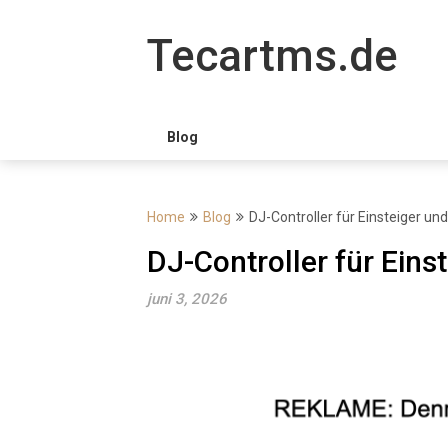
Skip
to
Tecartms.de
content
Blog
Home
Blog
DJ-Controller für Einsteiger un
DJ-Controller für Eins
juni 3, 2026