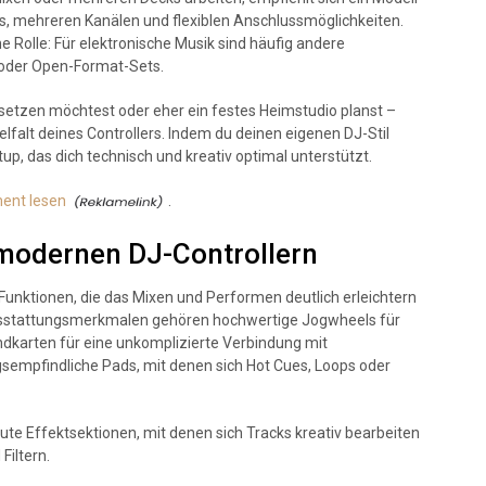
, mehreren Kanälen und flexiblen Anschlussmöglichkeiten.
ine Rolle: Für elektronische Musik sind häufig andere
p oder Open-Format-Sets.
setzen möchtest oder eher ein festes Heimstudio planst –
lfalt deines Controllers. Indem du deinen eigenen DJ-Stil
tup, das dich technisch und kreativ optimal unterstützt.
ent lesen
.
 modernen DJ-Controllern
Funktionen, die das Mixen und Performen deutlich erleichtern
Ausstattungsmerkmalen gehören hochwertige Jogwheels für
ndkarten für eine unkomplizierte Verbindung mit
empfindliche Pads, mit denen sich Hot Cues, Loops oder
te Effektsektionen, mit denen sich Tracks kreativ bearbeiten
Filtern.