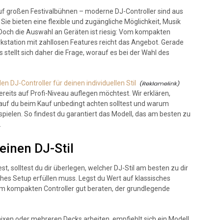
f großen Festivalbühnen – moderne DJ-Controller sind aus
ie bieten eine flexible und zugängliche Möglichkeit, Musik
 Doch die Auswahl an Geräten ist riesig: Vom kompakten
rkstation mit zahllosen Features reicht das Angebot. Gerade
 stellt sich daher die Frage, worauf es bei der Wahl des
n DJ-Controller für deinen individuellen Stil
bereits auf Profi-Niveau auflegen möchtest. Wir erklären,
auf du beim Kauf unbedingt achten solltest und warum
spielen. So findest du garantiert das Modell, das am besten zu
.
einen DJ-Stil
st, solltest du dir überlegen, welcher DJ-Stil am besten zu dir
hes Setup erfüllen muss. Legst du Wert auf klassisches
inem kompakten Controller gut beraten, der grundlegende
xen oder mehreren Decks arbeiten, empfiehlt sich ein Modell