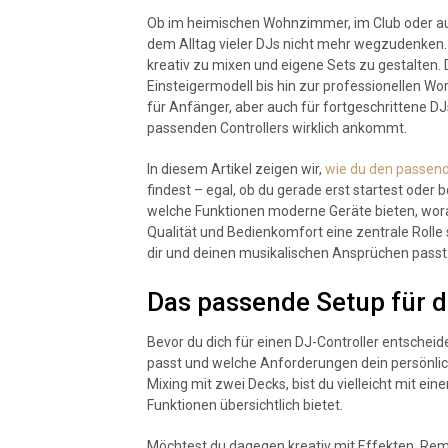
Ob im heimischen Wohnzimmer, im Club oder au
dem Alltag vieler DJs nicht mehr wegzudenken. S
kreativ zu mixen und eigene Sets zu gestalten.
Einsteigermodell bis hin zur professionellen Wo
für Anfänger, aber auch für fortgeschrittene DJs
passenden Controllers wirklich ankommt.
In diesem Artikel zeigen wir,
wie du den passende
findest – egal, ob du gerade erst startest oder 
welche Funktionen moderne Geräte bieten, wor
Qualität und Bedienkomfort eine zentrale Rolle 
dir und deinen musikalischen Ansprüchen passt
Das passende Setup für d
Bevor du dich für einen DJ-Controller entscheide
passt und welche Anforderungen dein persönlic
Mixing mit zwei Decks, bist du vielleicht mit e
Funktionen übersichtlich bietet.
Möchtest du dagegen kreativ mit Effekten, Remi