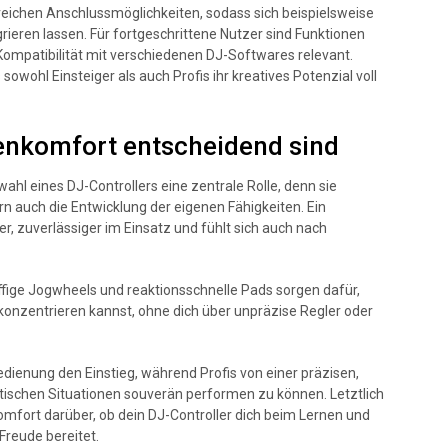
reichen Anschlussmöglichkeiten, sodass sich beispielsweise
ieren lassen. Für fortgeschrittene Nutzer sind Funktionen
ompatibilität mit verschiedenen DJ-Softwares relevant.
sowohl Einsteiger als auch Profis ihr kreatives Potenzial voll
enkomfort entscheidend sind
ahl eines DJ-Controllers eine zentrale Rolle, denn sie
rn auch die Entwicklung der eigenen Fähigkeiten. Ein
ger, zuverlässiger im Einsatz und fühlt sich auch nach
ige Jogwheels und reaktionsschnelle Pads sorgen dafür,
t konzentrieren kannst, ohne dich über unpräzise Regler oder
 Bedienung den Einstieg, während Profis von einer präzisen,
ktischen Situationen souverän performen zu können. Letztlich
omfort darüber, ob dein DJ-Controller dich beim Lernen und
 Freude bereitet.