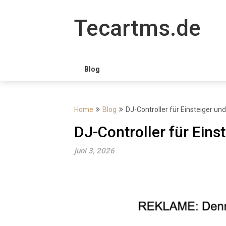
Skip
to
Tecartms.de
content
Blog
Home
Blog
DJ-Controller für Einsteiger un
DJ-Controller für Eins
juni 3, 2026