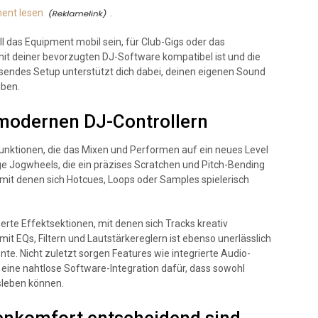
ent lesen
.
oll das Equipment mobil sein, für Club-Gigs oder das
mit deiner bevorzugten DJ-Software kompatibel ist und die
ssendes Setup unterstützt dich dabei, deinen eigenen Sound
iben.
 modernen DJ-Controllern
Funktionen, die das Mixen und Performen auf ein neues Level
ge Jogwheels, die ein präzises Scratchen und Pitch-Bending
it denen sich Hotcues, Loops oder Samples spielerisch
erte Effektsektionen, mit denen sich Tracks kreativ
mit EQs, Filtern und Lautstärkereglern ist ebenso unerlässlich
nte. Nicht zuletzt sorgen Features wie integrierte Audio-
 eine nahtlose Software-Integration dafür, dass sowohl
usleben können.