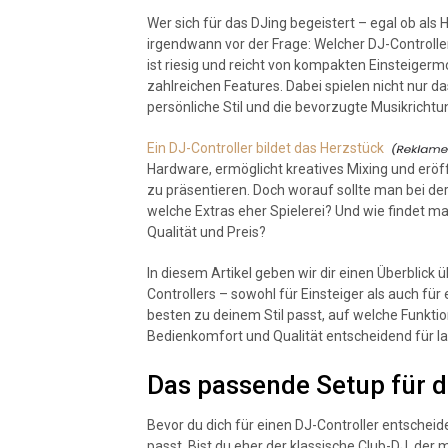
Wer sich für das DJing begeistert – egal ob als
irgendwann vor der Frage: Welcher DJ-Controller
ist riesig und reicht von kompakten Einsteigerm
zahlreichen Features. Dabei spielen nicht nur 
persönliche Stil und die bevorzugte Musikrichtu
Ein DJ-Controller bildet das Herzstück
Hardware, ermöglicht kreatives Mixing und eröf
zu präsentieren. Doch worauf sollte man bei d
welche Extras eher Spielerei? Und wie findet ma
Qualität und Preis?
In diesem Artikel geben wir dir einen Überblick ü
Controllers – sowohl für Einsteiger als auch fü
besten zu deinem Stil passt, auf welche Funktio
Bedienkomfort und Qualität entscheidend für la
Das passende Setup für d
Bevor du dich für einen DJ-Controller entscheide
passt. Bist du eher der klassische Club-DJ, der 