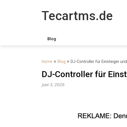
Skip
to
Tecartms.de
content
Blog
Home
Blog
DJ-Controller für Einsteiger un
DJ-Controller für Eins
juni 3, 2026