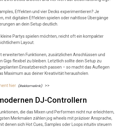
Samples, Effekten und vier Decks experimentieren? Je
en, mit digitalen Effekten spielen oder nahtlose Übergänge
rungen an dein Setup deutlich.
 kleine Partys spielen möchten, reicht oft ein kompakter
sichtlichem Layout.
it erweiterten Funktionen, zusätzlichen Anschlüssen und
igs flexibel zu bleiben. Letztlich sollte dein Setup zu
 geplanten Einsatzbereich passen – so macht das Auflegen
as Maximum aus deiner Kreativität herausholen.
ent hier
>>
 modernen DJ-Controllern
unktionen, die das Mixen und Performen nicht nur erleichtern,
igsten Merkmalen zählen jog wheels mit präziser Ansprache,
it denen sich Hot Cues, Samples oder Loops intuitiv steuern