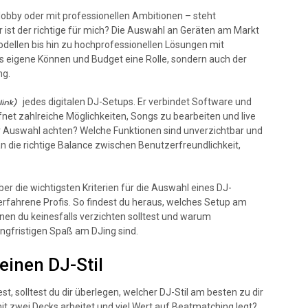
 Hobby oder mit professionellen Ambitionen – steht
 ist der richtige für mich? Die Auswahl an Geräten am Markt
odellen bis hin zu hochprofessionellen Lösungen mit
das eigene Können und Budget eine Rolle, sondern auch der
ng.
jedes digitalen DJ-Setups. Er verbindet Software und
fnet zahlreiche Möglichkeiten, Songs zu bearbeiten und live
er Auswahl achten? Welche Funktionen sind unverzichtbar und
n die richtige Balance zwischen Benutzerfreundlichkeit,
ber die wichtigsten Kriterien für die Auswahl eines DJ-
r erfahrene Profis. So findest du heraus, welches Setup am
nen du keinesfalls verzichten solltest und warum
ngfristigen Spaß am DJing sind.
einen DJ-Stil
st, solltest du dir überlegen, welcher DJ-Stil am besten zu dir
mit zwei Decks arbeitet und viel Wert auf Beatmatching legt?