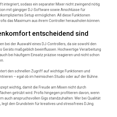
t integriert, sodass ein separater Mixer nicht zwingend nötig
ration mit gängiger DJ-Software sowie Anschlüsse für
nkompliziertes Setup ermöglichen. All diese Funktionen
Profis das Maximum aus ihrem Controller herausholen können.
enkomfort entscheidend sind
ien bei der Auswahl eines DJ-Controllers, da sie sowohl den
es Geräts maßgeblich beeinflussen. Hochwertige Verarbeitung
auch bei häufigem Einsatz präzise reagieren und nicht schon
en.
tert den schnellen Zugriff auf wichtige Funktionen und
ntrieren – egal ob im heimischen Studio oder auf der Bühne.
onzept wichtig, damit die Freude am Mixen nicht durch
lächen getrübt wird. Profis hingegen profitieren davon, wenn
, um auch anspruchsvollen Gigs standzuhalten. Wer bei Qualität
egt den Grundstein für kreatives und stressfreies DJing.