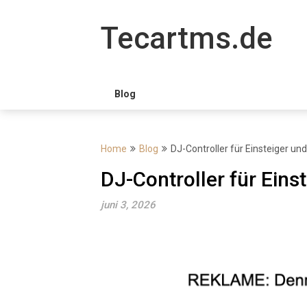
Skip
to
Tecartms.de
content
Blog
Home
Blog
DJ-Controller für Einsteiger un
DJ-Controller für Eins
juni 3, 2026