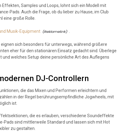
 Effekten, Samples und Loops, lohnt sich ein Modell mit
ce-Pads. Auch die Frage, ob du lieber zu Hause, im Club
l eine große Rolle.
 und Musik-Equipment
.
r eignen sich besonders für unterwegs, während größere
en eher für den stationären Einsatz gedacht sind. Überlege
hst und welches Setup deine persönliche Art des Auflegens
 modernen DJ-Controllern
Funktionen, die das Mixen und Performen erleichtern und
 zählen in der Regel berührungsempfindliche Jogwheels, mit
lich ist.
ffektsektionen, die es erlauben, verschiedene Soundeffekte
-Pads sind mittlerweile Standard und lassen sich mit Hot
ibler zu gestalten.