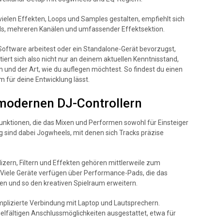
ielen Effekten, Loops und Samples gestalten, empfiehlt sich
ds, mehreren Kanälen und umfassender Effektsektion.
-Software arbeitest oder ein Standalone-Gerät bevorzugst,
ntiert sich also nicht nur an deinem aktuellen Kenntnisstand,
 und der Art, wie du auflegen möchtest. So findest du einen
m für deine Entwicklung lässt.
 modernen DJ-Controllern
Funktionen, die das Mixen und Performen sowohl für Einsteiger
ig sind dabei Jogwheels, mit denen sich Tracks präzise
izern, Filtern und Effekten gehören mittlerweile zum
Viele Geräte verfügen über Performance-Pads, die das
n und so den kreativen Spielraum erweitern.
omplizierte Verbindung mit Laptop und Lautsprechern.
ielfältigen Anschlussmöglichkeiten ausgestattet, etwa für