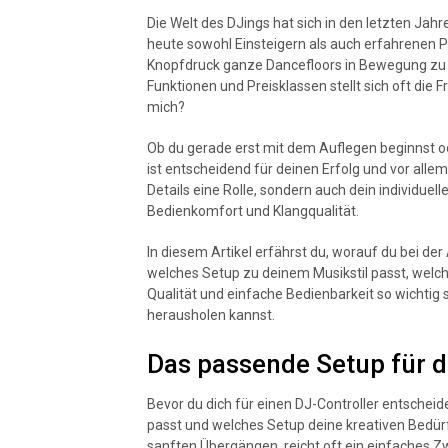
Die Welt des DJings hat sich in den letzten Ja
heute sowohl Einsteigern als auch erfahrenen Pro
Knopfdruck ganze Dancefloors in Bewegung zu 
Funktionen und Preisklassen stellt sich oft die F
mich?
Ob du gerade erst mit dem Auflegen beginnst o
ist entscheidend für deinen Erfolg und vor alle
Details eine Rolle, sondern auch dein individue
Bedienkomfort und Klangqualität.
In diesem Artikel erfährst du, worauf du bei der 
welches Setup zu deinem Musikstil passt, wel
Qualität und einfache Bedienbarkeit so wichtig
herausholen kannst.
Das passende Setup für d
Bevor du dich für einen DJ-Controller entscheide
passt und welches Setup deine kreativen Bedürf
sanften Übergängen, reicht oft ein einfaches 