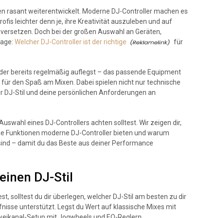
hren rasant weiterentwickelt. Moderne DJ-Controller machen es
fis leichter denn je, ihre Kreativität auszuleben und auf
versetzen. Doch bei der großen Auswahl an Geräten,
rage:
Welcher DJ-Controller ist der richtige
für
der bereits regelmäßig auflegst – das passende Equipment
m für den Spaß am Mixen. Dabei spielen nicht nur technische
ller DJ-Stil und deine persönlichen Anforderungen an
Auswahl eines DJ-Controllers achten solltest. Wir zeigen dir,
che Funktionen moderne DJ-Controller bieten und warum
 sind – damit du das Beste aus deiner Performance
einen DJ-Stil
st, solltest du dir überlegen, welcher DJ-Stil am besten zu dir
nisse unterstützt. Legst du Wert auf klassische Mixes mit
Zweikanal-Setup mit Jogwheels und EQ-Reglern.