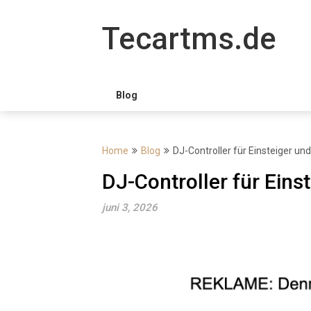
Skip
to
Tecartms.de
content
Blog
Home
Blog
DJ-Controller für Einsteiger un
DJ-Controller für Eins
juni 3, 2026