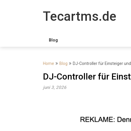
Skip
to
Tecartms.de
content
Blog
Home
Blog
DJ-Controller für Einsteiger un
DJ-Controller für Eins
juni 3, 2026