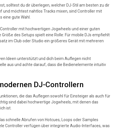
st, solltest du dir überlegen, welcher DJ-Stil am besten zu dir
uf und möchtest nahtlos Tracks mixen, sind Controller mit
 eine gute Wahl.
n Controller mit hochwertigen Jogwheels und einer guten
 Größe des Setups spielt eine Rolle: Für mobile DJs empfiehlt
satz im Club oder Studio ein größeres Gerät mit mehreren
ven Ideen unterstützt und dich beim Auflegen nicht
lle aus und achte darauf, dass die Bedienelemente intuitiv
 modernen DJ-Controllern
unktionen, die das Auflegen sowohl für Einsteiger als auch für
ichtig sind dabei hochwertige Jogwheels, mit denen das
ch ist.
das schnelle Abrufen von Hotcues, Loops oder Samples
le Controller verfügen über integrierte Audio-Interfaces, was