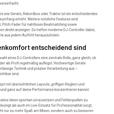
vereinfacht.
re wie Serato, Rekordbox oder Traktor ist ein entscheidendes
ionsumfang erhöht. Weitere nützliche Features sind
ler, Pitch-Fader für nahtloses Beatmatching sowie
onen direkt anzeigen. So helfen moderne DJ-Controller dabei,
ste aus jedem Auftritt herauszuholen.
enkomfort entscheidend sind
ahl eines DJ-Controllers eine zentrale Rolle, ganz gleich, ob
der als Profi regelmäßig auflegst. Hochwertige Geräte
erlässige Technik und präzise Verarbeitung aus –
ichtbar sind.
pt mit übersichtlichen Layouts, griffigen Reglern und
ll und ganz auf deine Performance konzentrieren kannst.
kreative Ideen spontan umzusetzen und Fehlerquellen zu
nigt als auch im Live-Einsatz für Professionalität sorgt.
icht nur zu mehr Spaß am Mixen, sondern auch zu besseren