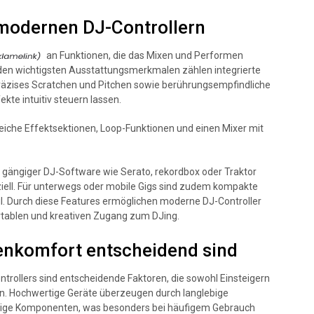
 modernen DJ-Controllern
an Funktionen, die das Mixen und Performen
Zu den wichtigsten Ausstattungsmerkmalen zählen integrierte
räzises Scratchen und Pitchen sowie berührungsempfindliche
kte intuitiv steuern lassen.
iche Effektsektionen, Loop-Funktionen und einen Mixer mit
it gängiger DJ-Software wie Serato, rekordbox oder Traktor
nziell. Für unterwegs oder mobile Gigs sind zudem kompakte
l. Durch diese Features ermöglichen moderne DJ-Controller
ortablen und kreativen Zugang zum DJing.
enkomfort entscheidend sind
ntrollers sind entscheidende Faktoren, die sowohl Einsteigern
ern. Hochwertige Geräte überzeugen durch langlebige
ässige Komponenten, was besonders bei häufigem Gebrauch