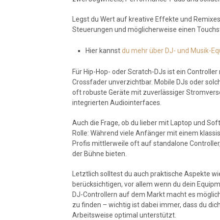
Legst du Wert auf kreative Effekte und Remixes,
Steuerungen und möglicherweise einen Touchst
Hier kannst
du mehr über DJ- und Musik-Eq
Für Hip-Hop- oder Scratch-DJs ist ein Controll
Crossfader unverzichtbar. Mobile DJs oder solc
oft robuste Geräte mit zuverlässiger Stromvers
integrierten Audiointerfaces.
Auch die Frage, ob du lieber mit Laptop und So
Rolle: Während viele Anfänger mit einem klass
Profis mittlerweile oft auf standalone Controlle
der Bühne bieten.
Letztlich solltest du auch praktische Aspekte w
berücksichtigen, vor allem wenn du dein Equipme
DJ-Controllern auf dem Markt macht es möglich,
zu finden – wichtig ist dabei immer, dass du dic
Arbeitsweise optimal unterstützt.