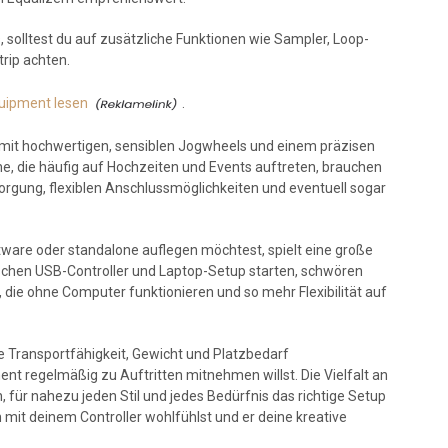
 solltest du auf zusätzliche Funktionen wie Sampler, Loop-
rip achten.
uipment lesen
.
er mit hochwertigen, sensiblen Jogwheels und einem präzisen
he, die häufig auf Hochzeiten und Events auftreten, brauchen
orgung, flexiblen Anschlussmöglichkeiten und eventuell sogar
ftware oder standalone auflegen möchtest, spielt eine große
ischen USB-Controller und Laptop-Setup starten, schwören
r, die ohne Computer funktionieren und so mehr Flexibilität auf
ie Transportfähigkeit, Gewicht und Platzbedarf
nt regelmäßig zu Auftritten mitnehmen willst. Die Vielfalt an
 für nahezu jeden Stil und jedes Bedürfnis das richtige Setup
h mit deinem Controller wohlfühlst und er deine kreative