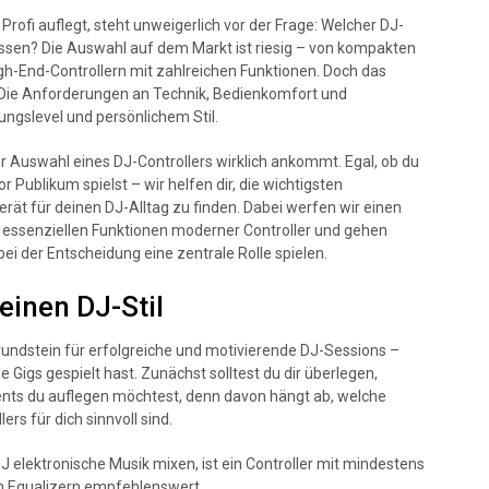
 Profi auflegt, steht unweigerlich vor der Frage: Welcher DJ-
ssen? Die Auswahl auf dem Markt ist riesig – von kompakten
igh-End-Controllern mit zahlreichen Funktionen. Doch das
ht: Die Anforderungen an Technik, Bedienkomfort und
ungslevel und persönlichem Stil.
der Auswahl eines DJ-Controllers wirklich ankommt. Egal, ob du
 Publikum spielst – wir helfen dir, die wichtigsten
ät für deinen DJ-Alltag zu finden. Dabei werfen wir einen
ie essenziellen Funktionen moderner Controller und gehen
i der Entscheidung eine zentrale Rolle spielen.
einen DJ-Stil
Grundstein für erfolgreiche und motivierende DJ-Sessions –
e Gigs gespielt hast. Zunächst solltest du dir überlegen,
nts du auflegen möchtest, denn davon hängt ab, welche
rs für dich sinnvoll sind.
J elektronische Musik mixen, ist ein Controller mit mindestens
n Equalizern empfehlenswert.