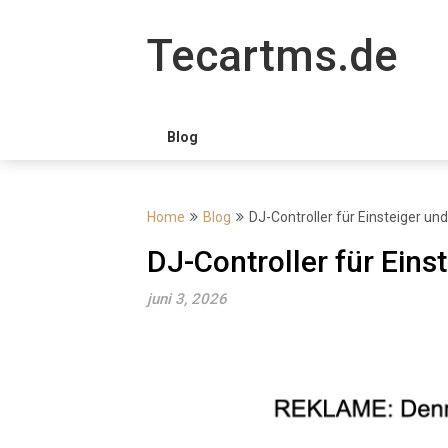
Skip
to
Tecartms.de
content
Blog
Home
Blog
DJ-Controller für Einsteiger un
DJ-Controller für Eins
juni 3, 2026