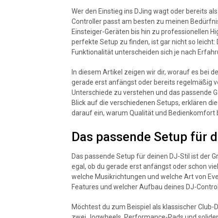
Wer den Einstieg ins DJing wagt oder bereits als
Controller passt am besten zu meinen Bedürfni
Einsteiger-Geräten bis hin zu professionellen H
perfekte Setup zu finden, ist gar nicht so leic
Funktionalität unterscheiden sich je nach Erfahr
In diesem Artikel zeigen wir dir, worauf es bei 
gerade erst anfängst oder bereits regelmäßig vor
Unterschiede zu verstehen und das passende Ger
Blick auf die verschiedenen Setups, erklären d
darauf ein, warum Qualität und Bedienkomfort be
Das passende Setup für d
Das passende Setup für deinen DJ-Stil ist der 
egal, ob du gerade erst anfängst oder schon viel
welche Musikrichtungen und welche Art von Eve
Features und welcher Aufbau deines DJ-Controlle
Möchtest du zum Beispiel als klassischer Club-D
zwei Jogwheels, Performance-Pads und solide