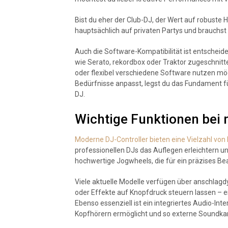
Bist du eher der Club-DJ, der Wert auf robuste 
hauptsächlich auf privaten Partys und brauchst
Auch die Software-Kompatibilität ist entscheid
wie Serato, rekordbox oder Traktor zugeschnitte
oder flexibel verschiedene Software nutzen möc
Bedürfnisse anpasst, legst du das Fundament f
DJ.
Wichtige Funktionen bei
Moderne DJ-Controller bieten eine Vielzahl von
professionellen DJs das Auflegen erleichtern u
hochwertige Jogwheels, die für ein präzises B
Viele aktuelle Modelle verfügen über anschla
oder Effekte auf Knopfdruck steuern lassen – e
Ebenso essenziell ist ein integriertes Audio-In
Kopfhörern ermöglicht und so externe Soundkar