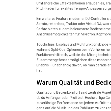
Umfangreiche Effektsektionen erlauben es, Trac
Pitch-Fader für exaktes Tempo-Anpassen sorg
Ein weiteres Feature moderner DJ-Controller ist
Serato, rekordbox, Traktor oder Virtual DJ, was 
Geräte bieten zudem beleuchtete Bedienelement
Anschlussmöglichkeiten für Mikrofon, Kopfhöre
Touchstrips, Displays und Multifunktionsknobs v
während Split-Cue-Optionen beim Vorhören hel
Funktionen hilfreich, weil sie das Mixing techni
Zusammengefasst ermöglichen diese modernen Fe
Erlebnis – unabhängig davon, ob man gerade ers
hat.
Warum Qualität und Bedi
Qualität und Bedienkomfort sind zentrale Aspek
ob du Anfänger oder Profi bist. Hochwertige Ge
zuverlässige Performance bei jedem Auftritt – 
ganz auf die Musik und das Publikum zu konzen