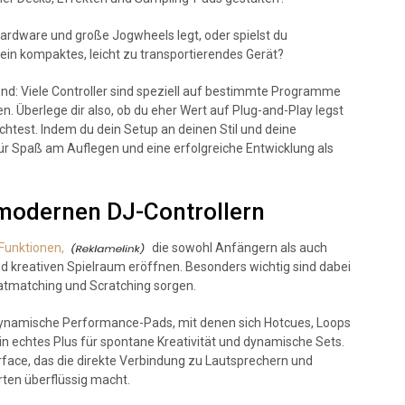
Hardware und große Jogwheels legt, oder spielst du
 ein kompaktes, leicht zu transportierendes Gerät?
end: Viele Controller sind speziell auf bestimmte Programme
n. Überlege dir also, ob du eher Wert auf Plug-and-Play legst
htest. Indem du dein Setup an deinen Stil und deine
ür Spaß am Auflegen und eine erfolgreiche Entwicklung als
 modernen DJ-Controllern
 Funktionen,
die sowohl Anfängern als auch
nd kreativen Spielraum eröffnen. Besonders wichtig sind dabei
eatmatching und Scratching sorgen.
gdynamische Performance-Pads, mit denen sich Hotcues, Loops
in echtes Plus für spontane Kreativität und dynamische Sets.
terface, das die direkte Verbindung zu Lautsprechern und
ten überflüssig macht.