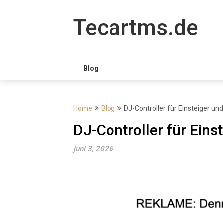
Skip
to
Tecartms.de
content
Blog
Home
Blog
DJ-Controller für Einsteiger un
DJ-Controller für Eins
juni 3, 2026