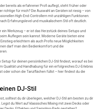
r bereits als erfahrener Profi auflegt, steht früher oder
er richtige für mich? Die Auswahl an Geräten ist riesig – von
sionellen High-End-Controllern mit unzähligen Funktionen.
ach Erfahrungslevel und musikalischem Stil oft deutlich.
ur ein Werkzeug – er ist das Herzstück deines Setups und
u beim Auflegen sein kannst. Moderne Geräte bieten eine
Einstieg erleichtern als auch Profis neue Möglichkeiten
tionen darf man den Bedienkomfort und die
eren.
le Setup für deinen persönlichen DJ-Stil findest, worauf es bei
 Qualität und Handhabung für ein erfolgreiches DJ-Erlebnis
st oder schon die Tanzflächen füllst – hier findest du die
einen DJ-Stil
st, solltest du dir überlegen, welcher DJ-Stil am besten zu dir
. Legst du Wert auf klassisches Mixing mit zwei Decks oder
vier Decks, Effekten und Sampling-Pads gestalten?