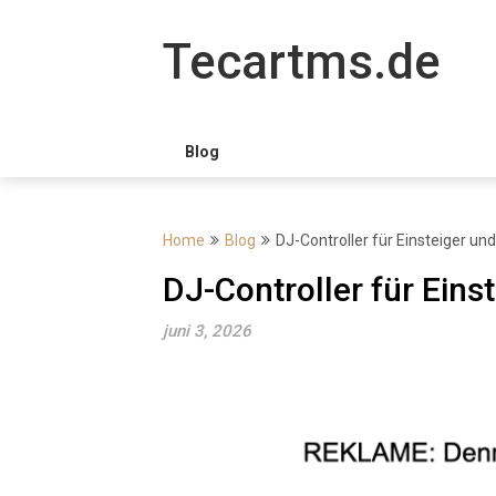
Skip
to
Tecartms.de
content
Blog
Home
Blog
DJ-Controller für Einsteiger un
DJ-Controller für Eins
juni 3, 2026