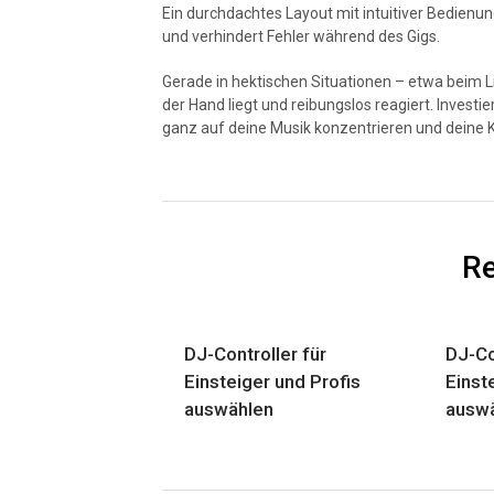
Ein durchdachtes Layout mit intuitiver Bedienung
und verhindert Fehler während des Gigs.
Gerade in hektischen Situationen – etwa beim Li
der Hand liegt und reibungslos reagiert. Investie
ganz auf deine Musik konzentrieren und deine Kre
Re
DJ-Controller für
DJ-Co
Einsteiger und Profis
Einst
auswählen
ausw