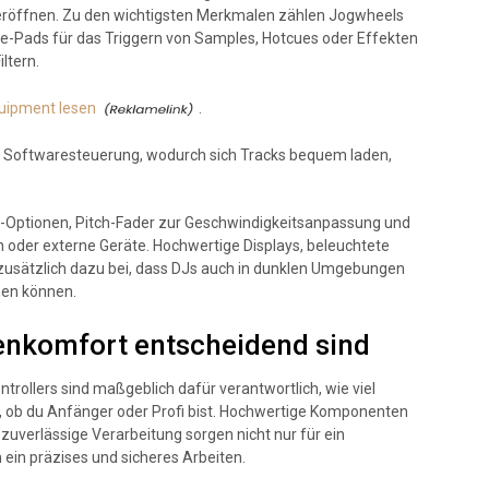
 eröffnen. Zu den wichtigsten Merkmalen zählen Jogwheels
e-Pads für das Triggern von Samples, Hotcues oder Effekten
ltern.
uipment lesen
.
ve Softwaresteuerung, wodurch sich Tracks bequem laden,
ng-Optionen, Pitch-Fader zur Geschwindigkeitsanpassung und
 oder externe Geräte. Hochwertige Displays, beleuchtete
usätzlich dazu bei, dass DJs auch in dunklen Umgebungen
men können.
enkomfort entscheidend sind
trollers sind maßgeblich dafür verantwortlich, wie viel
l, ob du Anfänger oder Profi bist. Hochwertige Komponenten
zuverlässige Verarbeitung sorgen nicht nur für ein
 ein präzises und sicheres Arbeiten.