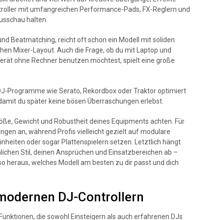
ntroller mit umfangreichen Performance-Pads, FX-Reglern und
usschau halten.
nd Beatmatching, reicht oft schon ein Modell mit soliden
hen Mixer-Layout. Auch die Frage, ob du mit Laptop und
Gerät ohne Rechner benutzen möchtest, spielt eine große
 DJ-Programme wie Serato, Rekordbox oder Traktor optimiert
ät, damit du später keine bösen Überraschungen erlebst.
Größe, Gewicht und Robustheit deines Equipments achten. Für
ngen an, während Profis vielleicht gezielt auf modulare
nheiten oder sogar Plattenspielern setzen. Letztlich hängt
ichen Stil, deinen Ansprüchen und Einsatzbereichen ab –
so heraus, welches Modell am besten zu dir passt und dich
 modernen DJ-Controllern
 Funktionen, die sowohl Einsteigern als auch erfahrenen DJs