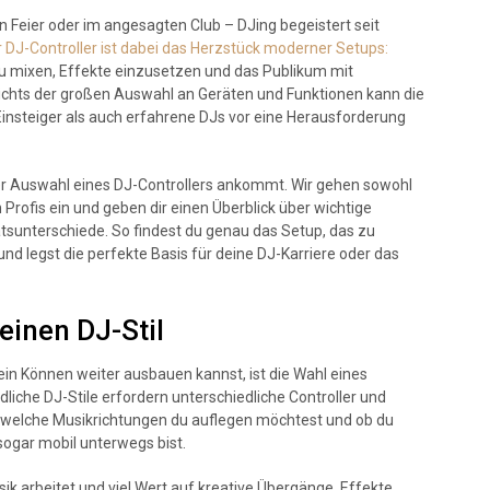
 Feier oder im angesagten Club – DJing begeistert seit
 DJ-Controller ist dabei das Herzstück moderner Setups:
zu mixen, Effekte einzusetzen und das Publikum mit
sichts der großen Auswahl an Geräten und Funktionen kann die
insteiger als auch erfahrene DJs vor eine Herausforderung
 der Auswahl eines DJ-Controllers ankommt. Wir gehen sowohl
Profis ein und geben dir einen Überblick über wichtige
sunterschiede. So findest du genau das Setup, das zu
d legst die perfekte Basis für deine DJ-Karriere oder das
einen DJ-Stil
ein Können weiter ausbauen kannst, ist die Wahl eines
liche DJ-Stile erfordern unterschiedliche Controller und
 welche Musikrichtungen du auflegen möchtest und ob du
 sogar mobil unterwegs bist.
ik arbeitet und viel Wert auf kreative Übergänge, Effekte