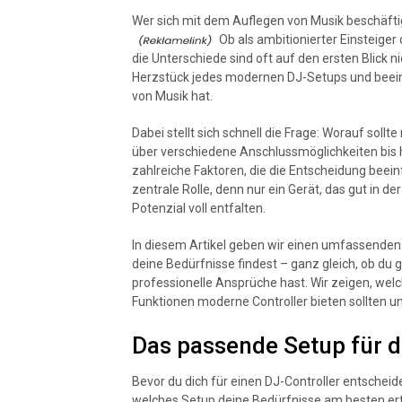
Wer sich mit dem Auflegen von Musik beschäfti
Ob als ambitionierter Einsteiger 
die Unterschiede sind oft auf den ersten Blick ni
Herzstück jedes modernen DJ-Setups und beein
von Musik hat.
Dabei stellt sich schnell die Frage: Worauf so
über verschiedene Anschlussmöglichkeiten bis h
zahlreiche Faktoren, die die Entscheidung beein
zentrale Rolle, denn nur ein Gerät, das gut in de
Potenzial voll entfalten.
In diesem Artikel geben wir einen umfassenden Ü
deine Bedürfnisse findest – ganz gleich, ob du 
professionelle Ansprüche hast. Wir zeigen, welc
Funktionen moderne Controller bieten sollten u
Das passende Setup für d
Bevor du dich für einen DJ-Controller entscheides
welches Setup deine Bedürfnisse am besten erfü