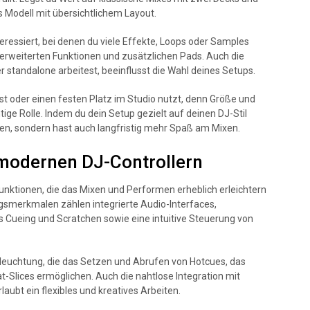
 Modell mit übersichtlichem Layout.
eressiert, bei denen du viele Effekte, Loops oder Samples
it erweiterten Funktionen und zusätzlichen Pads. Auch die
r standalone arbeitest, beeinflusst die Wahl deines Setups.
st oder einen festen Platz im Studio nutzt, denn Größe und
ige Rolle. Indem du dein Setup gezielt auf deinen DJ-Stil
rnen, sondern hast auch langfristig mehr Spaß am Mixen.
 modernen DJ-Controllern
Funktionen, die das Mixen und Performen erheblich erleichtern
gsmerkmalen zählen integrierte Audio-Interfaces,
 Cueing und Scratchen sowie eine intuitive Steuerung von
eleuchtung, die das Setzen und Abrufen von Hotcues, das
-Slices ermöglichen. Auch die nahtlose Integration mit
aubt ein flexibles und kreatives Arbeiten.