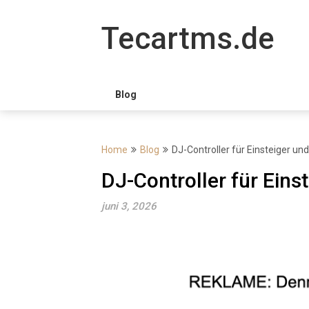
Skip
to
Tecartms.de
content
Blog
Home
Blog
DJ-Controller für Einsteiger un
DJ-Controller für Eins
juni 3, 2026