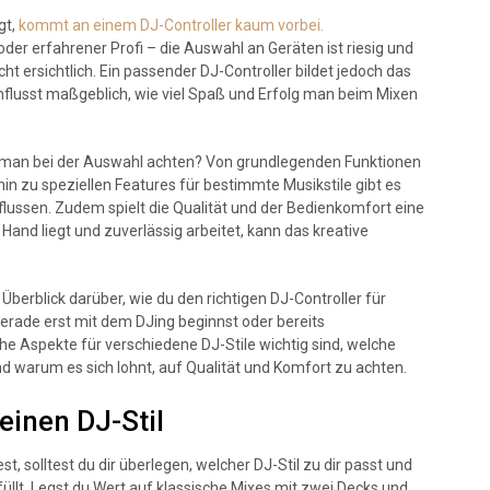
gt,
kommt an einem DJ-Controller kaum vorbei.
oder erfahrener Profi – die Auswahl an Geräten ist riesig und
cht ersichtlich. Ein passender DJ-Controller bildet jedoch das
flusst maßgeblich, wie viel Spaß und Erfolg man beim Mixen
llte man bei der Auswahl achten? Von grundlegenden Funktionen
in zu speziellen Features für bestimmte Musikstile gibt es
flussen. Zudem spielt die Qualität und der Bedienkomfort eine
r Hand liegt und zuverlässig arbeitet, kann das kreative
berblick darüber, wie du den richtigen DJ-Controller für
gerade erst mit dem DJing beginnst oder bereits
he Aspekte für verschiedene DJ-Stile wichtig sind, welche
nd warum es sich lohnt, auf Qualität und Komfort zu achten.
einen DJ-Stil
t, solltest du dir überlegen, welcher DJ-Stil zu dir passt und
llt. Legst du Wert auf klassische Mixes mit zwei Decks und