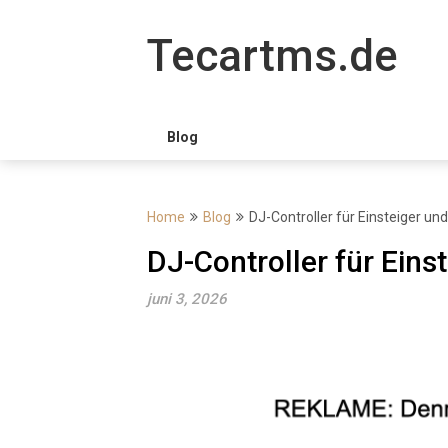
Skip
to
Tecartms.de
content
Blog
Home
Blog
DJ-Controller für Einsteiger un
DJ-Controller für Eins
juni 3, 2026