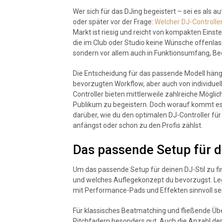
Wer sich für das DJing begeistert – sei es als a
oder später vor der Frage:
Welcher DJ-Controller 
Markt ist riesig und reicht von kompakten Einste
die im Club oder Studio keine Wünsche offenlass
sondern vor allem auch in Funktionsumfang, Be
Die Entscheidung für das passende Modell häng
bevorzugten Workflow, aber auch von individue
Controller bieten mittlerweile zahlreiche Mögli
Publikum zu begeistern. Doch worauf kommt es w
darüber, wie du den optimalen DJ-Controller für
anfängst oder schon zu den Profis zählst.
Das passende Setup für d
Um das passende Setup für deinen DJ-Stil zu fin
und welches Auflegekonzept du bevorzugst. Legs
mit Performance-Pads und Effekten sinnvoll sei
Für klassisches Beatmatching und fließende Ü
Pitchfadern besonders gut. Auch die Anzahl der K