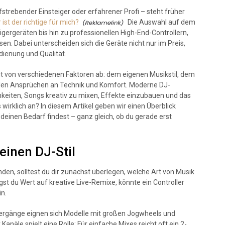
ufstrebender Einsteiger oder erfahrener Profi – steht früher
ist der richtige für mich?
Die Auswahl auf dem
igergeräten bis hin zu professionellen High-End-Controllern,
en. Dabei unterscheiden sich die Geräte nicht nur im Preis,
dienung und Qualität.
t von verschiedenen Faktoren ab: dem eigenen Musikstil, dem
llen Ansprüchen an Technik und Komfort. Moderne DJ-
chkeiten, Songs kreativ zu mixen, Effekte einzubauen und das
irklich an? In diesem Artikel geben wir einen Überblick
 deinen Bedarf findest – ganz gleich, ob du gerade erst
einen DJ-Stil
den, solltest du dir zunächst überlegen, welche Art von Musik
t du Wert auf kreative Live-Remixe, könnte ein Controller
n.
bergänge eignen sich Modelle mit großen Jogwheels und
anäle spielt eine Rolle: Für einfache Mixes reicht oft ein 2-