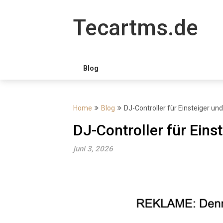
Skip
to
Tecartms.de
content
Blog
Home
Blog
DJ-Controller für Einsteiger un
DJ-Controller für Eins
juni 3, 2026