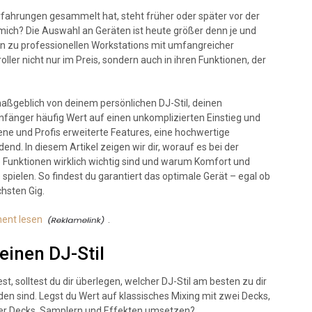
rfahrungen gesammelt hat, steht früher oder später vor der
r mich? Die Auswahl an Geräten ist heute größer denn je und
in zu professionellen Workstations mit umfangreicher
ller nicht nur im Preis, sondern auch in ihren Funktionen, der
aßgeblich von deinem persönlichen DJ-Stil, deinen
änger häufig Wert auf einen unkomplizierten Einstieg und
tene und Profis erweiterte Features, eine hochwertige
end. In diesem Artikel zeigen wir dir, worauf es bei der
Funktionen wirklich wichtig sind und warum Komfort und
 spielen. So findest du garantiert das optimale Gerät – egal ob
hsten Gig.
ment lesen
.
einen DJ-Stil
st, solltest du dir überlegen, welcher DJ-Stil am besten zu dir
n sind. Legst du Wert auf klassisches Mixing mit zwei Decks,
ier Decks, Samplern und Effekten umsetzen?