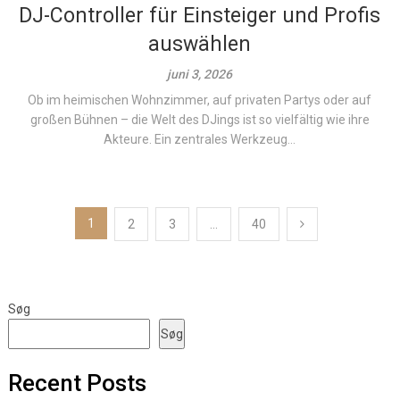
DJ-Controller für Einsteiger und Profis
auswählen
juni 3, 2026
Ob im heimischen Wohnzimmer, auf privaten Partys oder auf
großen Bühnen – die Welt des DJings ist so vielfältig wie ihre
Akteure. Ein zentrales Werkzeug...
Indlægsinddeling
1
2
3
…
40
Søg
Søg
Recent Posts