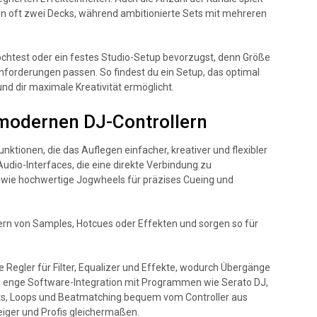
hen oft zwei Decks, während ambitionierte Sets mit mehreren
chtest oder ein festes Studio-Setup bevorzugst, denn Größe
Anforderungen passen. So findest du ein Setup, das optimal
und dir maximale Kreativität ermöglicht.
 modernen DJ-Controllern
nktionen, die das Auflegen einfacher, kreativer und flexibler
udio-Interfaces, die eine direkte Verbindung zu
owie hochwertige Jogwheels für präzises Cueing und
rn von Samples, Hotcues oder Effekten und sorgen so für
 Regler für Filter, Equalizer und Effekte, wodurch Übergänge
ine enge Software-Integration mit Programmen wie Serato DJ,
ists, Loops und Beatmatching bequem vom Controller aus
eiger und Profis gleichermaßen.