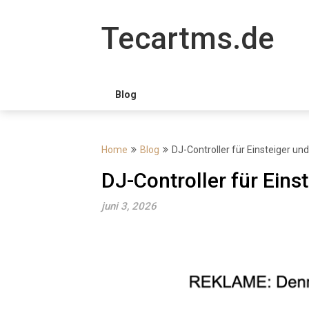
Skip
to
Tecartms.de
content
Blog
Home
Blog
DJ-Controller für Einsteiger un
DJ-Controller für Eins
juni 3, 2026