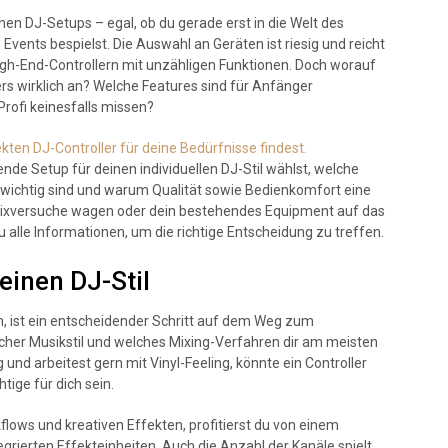
nen DJ-Setups – egal, ob du gerade erst in die Welt des
 Events bespielst. Die Auswahl an Geräten ist riesig und reicht
igh-End-Controllern mit unzähligen Funktionen. Doch worauf
s wirklich an? Welche Features sind für Anfänger
Profi keinesfalls missen?
kten DJ-Controller für deine Bedürfnisse findest.
nde Setup für deinen individuellen DJ-Stil wählst, welche
ichtig sind und warum Qualität sowie Bedienkomfort eine
e Mixversuche wagen oder dein bestehendes Equipment auf das
u alle Informationen, um die richtige Entscheidung zu treffen.
einen DJ-Stil
n, ist ein entscheidender Schritt auf dem Weg zum
cher Musikstil und welches Mixing-Verfahren dir am meisten
und arbeitest gern mit Vinyl-Feeling, könnte ein Controller
ige für dich sein.
lows und kreativen Effekten, profitierst du von einem
grierten Effekteinheiten. Auch die Anzahl der Kanäle spielt