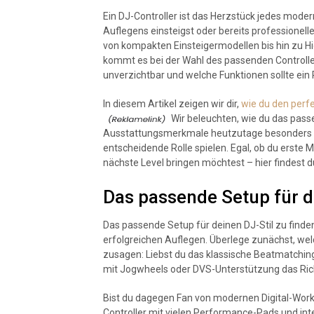
Ein DJ-Controller ist das Herzstück jedes moder
Auflegens einsteigst oder bereits professionelle
von kompakten Einsteigermodellen bis hin zu H
kommt es bei der Wahl des passenden Controller
unverzichtbar und welche Funktionen sollte ein 
In diesem Artikel zeigen wir dir,
wie du den perfe
Wir beleuchten, wie du das passe
Ausstattungsmerkmale heutzutage besonders w
entscheidende Rolle spielen. Egal, ob du erst
nächste Level bringen möchtest – hier findest d
Das passende Setup für d
Das passende Setup für deinen DJ-Stil zu finde
erfolgreichen Auflegen. Überlege zunächst, wel
zusagen: Liebst du das klassische Beatmatching 
mit Jogwheels oder DVS-Unterstützung das Richt
Bist du dagegen Fan von modernen Digital-Workf
Controller mit vielen Performance-Pads und inte