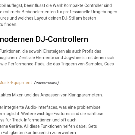
bil auflegst, beeinflusst die Wahl: Kompakte Controller sind
räte mit mehr Bedienelementen für professionelle Umgebungen
tures und welches Layout deinen DJ-Stil am besten
u finden.
 modernen DJ-Controllern
Funktionen, die sowohl Einsteigern als auch Profis das
möglichen. Zentrale Elemente sind Jogwheels, mit denen sich
sowie Performance-Pads, die das Triggern von Samples, Cues
 Musik-Equipment
.
exaktes Mixen und das Anpassen von Klangparametern.
er integrierte Audio-Interfaces, was eine problemlose
möglicht. Weitere wichtige Features sind die nahtlose
ays für Track-Informationen und oft auch
rne Geräte. All diese Funktionen helfen dabei, Sets
Fähigkeiten kontinuierlich zu erweitern.