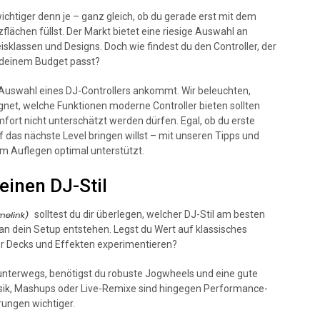
wichtiger denn je – ganz gleich, ob du gerade erst mit dem
zflächen füllst. Der Markt bietet eine riesige Auswahl an
isklassen und Designs. Doch wie findest du den Controller, der
d deinem Budget passt?
r Auswahl eines DJ-Controllers ankommt. Wir beleuchten,
gnet, welche Funktionen moderne Controller bieten sollten
ort nicht unterschätzt werden dürfen. Egal, ob du erste
das nächste Level bringen willst – mit unseren Tipps und
eim Auflegen optimal unterstützt.
einen DJ-Stil
solltest du dir überlegen, welcher DJ-Stil am besten
n dein Setup entstehen. Legst du Wert auf klassisches
er Decks und Effekten experimentieren?
 unterwegs, benötigst du robuste Jogwheels und eine gute
sik, Mashups oder Live-Remixe sind hingegen Performance-
rungen wichtiger.