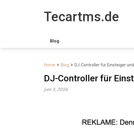
Skip
to
Tecartms.de
content
Blog
Home
Blog
DJ-Controller für Einsteiger un
DJ-Controller für Eins
juni 3, 2026