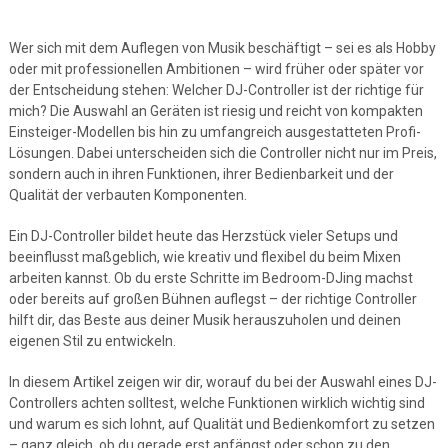
Wer sich mit dem Auflegen von Musik beschäftigt – sei es als Hobby
oder mit professionellen Ambitionen – wird früher oder später vor
der Entscheidung stehen: Welcher DJ-Controller ist der richtige für
mich? Die Auswahl an Geräten ist riesig und reicht von kompakten
Einsteiger-Modellen bis hin zu umfangreich ausgestatteten Profi-
Lösungen. Dabei unterscheiden sich die Controller nicht nur im Preis,
sondern auch in ihren Funktionen, ihrer Bedienbarkeit und der
Qualität der verbauten Komponenten.
Ein DJ-Controller bildet heute das Herzstück vieler Setups und
beeinflusst maßgeblich, wie kreativ und flexibel du beim Mixen
arbeiten kannst. Ob du erste Schritte im Bedroom-DJing machst
oder bereits auf großen Bühnen auflegst – der richtige Controller
hilft dir, das Beste aus deiner Musik herauszuholen und deinen
eigenen Stil zu entwickeln.
In diesem Artikel zeigen wir dir, worauf du bei der Auswahl eines DJ-
Controllers achten solltest, welche Funktionen wirklich wichtig sind
und warum es sich lohnt, auf Qualität und Bedienkomfort zu setzen
– ganz gleich, ob du gerade erst anfängst oder schon zu den