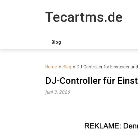
Skip
to
Tecartms.de
content
Blog
Home
Blog
DJ-Controller für Einsteiger un
DJ-Controller für Eins
juni 3, 2026