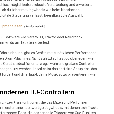
chlussmöglichkeiten, robuste Verarbeitung und erweiterte
, ob du lieber mit Jogwheels wie beim klassischen
digitale Steuerung verlässt, beeinflusst die Auswahl.
uipment lesen
.
 DJ-Software wie Serato DJ, Traktor oder Rekordbox
mmen du am liebsten arbeitest.
Edits einbauen, gibt es Geräte mit zusätzlichen Performance-
en Drum-Machines. Nicht zuletzt solltest du überlegen, wie
tes Gerät ist ideal für unterwegs, während größere Controller
är genutzt werden. Letztlich ist das perfekte Setup das, das
t fördert und dir erlaubt, deine Musik so zu präsentieren, wie
 modernen DJ-Controllern
an Funktionen, die das Mixen und Performen
 in erster Linie hochwertige Jogwheels, mit denen sich Tracks
erformance-Pads, die das schnelle Triggern von Cue-Punkten,