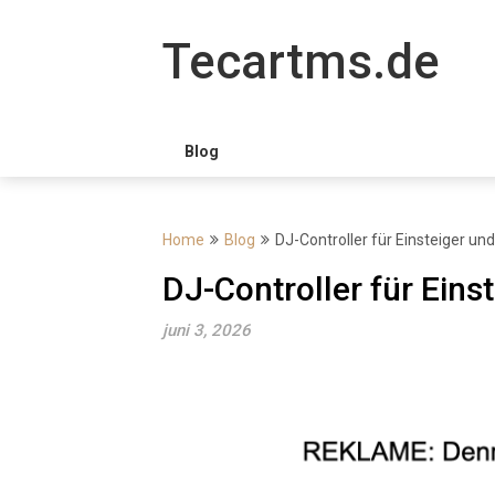
Skip
to
Tecartms.de
content
Blog
Home
Blog
DJ-Controller für Einsteiger un
DJ-Controller für Eins
juni 3, 2026