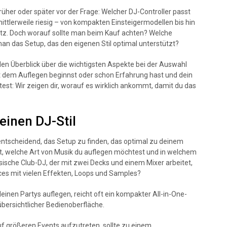
früher oder später vor der Frage: Welcher DJ-Controller passt
ittlerweile riesig – von kompakten Einsteigermodellen bis hin
atz. Doch worauf sollte man beim Kauf achten? Welche
 man das Setup, das den eigenen Stil optimal unterstützt?
den Überblick über die wichtigsten Aspekte bei der Auswahl
mit dem Auflegen beginnst oder schon Erfahrung hast und dein
st: Wir zeigen dir, worauf es wirklich ankommt, damit du das
einen DJ-Stil
s entscheidend, das Setup zu finden, das optimal zu deinem
hst, welche Art von Musik du auflegen möchtest und in welchem
assische Club-DJ, der mit zwei Decks und einem Mixer arbeitet,
ces mit vielen Effekten, Loops und Samples?
kleinen Partys auflegen, reicht oft ein kompakter All-in-One-
übersichtlicher Bedienoberfläche.
uf größeren Events aufzutreten, sollte zu einem