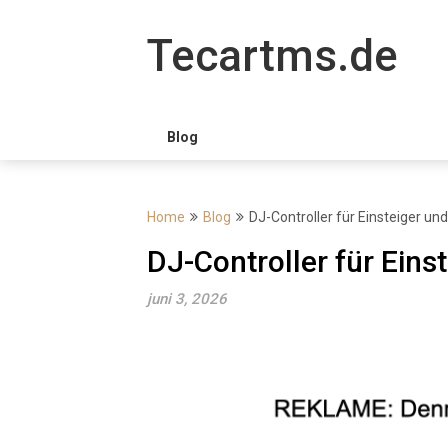
Skip
to
Tecartms.de
content
Blog
Home
Blog
DJ-Controller für Einsteiger un
DJ-Controller für Eins
juni 3, 2026