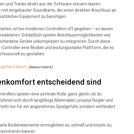
en und Tracks direkt aus der Software steuern lassen.
 mit eingebauter Soundkarte, die einen direkten Anschluss an
sätzliches Equipment zu benötigen.
beiten, ist bei modernen Controllern oft gegeben – so lassen
ealisieren. Schließlich spielen Anschlussmöglichkeiten wie
schiedene Geräte unkompliziert zu integrieren. Durch diese
ontroller eine flexible und leistungsstarke Plattform, die es
ofessionell zu gestalten.
uipment lesen
.
enkomfort entscheidend sind
rollers spielen eine zentrale Rolle, ganz gleich, ob du
ichnen sich durch langlebige Materialien, präzise Regler und
 nicht nur für ein angenehmes Spielgefühl, sondern verhindert
ete Bedienelemente ermöglichen es, schnell und intuitiv zu
nzentrieren kannst.