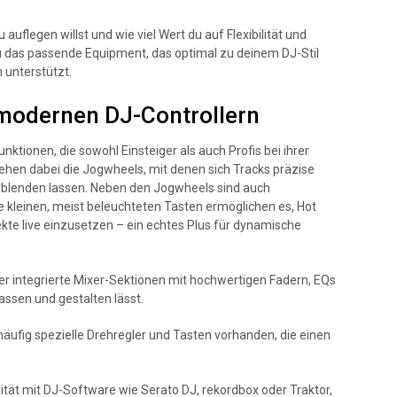
auflegen willst und wie viel Wert du auf Flexibilität und
du das passende Equipment, das optimal zu deinem DJ-Stil
 unterstützt.
 modernen DJ-Controllern
nktionen, die sowohl Einsteiger als auch Profis bei ihrer
tehen dabei die Jogwheels, mit denen sich Tracks präzise
erblenden lassen. Neben den Jogwheels sind auch
kleinen, meist beleuchteten Tasten ermöglichen es, Hot
te live einzusetzen – ein echtes Plus für dynamische
er integrierte Mixer-Sektionen mit hochwertigen Fadern, EQs
passen und gestalten lässt.
häufig spezielle Drehregler und Tasten vorhanden, die einen
lität mit DJ-Software wie Serato DJ, rekordbox oder Traktor,