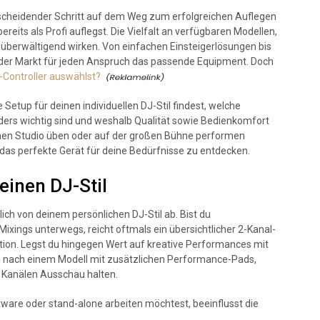
entscheidender Schritt auf dem Weg zum erfolgreichen Auflegen
ereits als Profi auflegst. Die Vielfalt an verfügbaren Modellen,
 überwältigend wirken. Von einfachen Einsteigerlösungen bis
t der Markt für jeden Anspruch das passende Equipment. Doch
-Controller auswählst?
e Setup für deinen individuellen DJ-Stil findest, welche
ers wichtig sind und weshalb Qualität sowie Bedienkomfort
schen Studio üben oder auf der großen Bühne performen
 das perfekte Gerät für deine Bedürfnisse zu entdecken.
einen DJ-Stil
ich von deinem persönlichen DJ-Stil ab. Bist du
Mixings unterwegs, reicht oftmals ein übersichtlicher 2-Kanal-
tion. Legst du hingegen Wert auf kreative Performances mit
du nach einem Modell mit zusätzlichen Performance-Pads,
4 Kanälen Ausschau halten.
tware oder stand-alone arbeiten möchtest, beeinflusst die