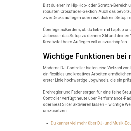
Bist du eher im Hip-Hop- oder Scratch-Bereich 
robusten Crossfader-Sektion. Auch das bevorzug
zwei Decks auflegen oder reizt dich ein Setup m
Überlege außerdem, ob du lieber mit Laptop un
Je besser das Setup zu deinem Stil und deinen Vo
Kreativität beim Auflegen voll auszuschöpfen.
Wichtige Funktionen bei
Moderne DJ-Controller bieten eine Vielzahl von
ein flexibles und kreatives Arbeiten ermöglich
erster Linie hochwertige Jogwheels, die ein pr
Drehregler und Fader sorgen für eine feine Ste
Controller verfügt heute über Performance-Pad
oder Beat Slicer aktivieren lassen – wichtige 
umzusetzen.
Du kannst viel mehr über DJ- und Musik-Eq