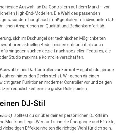
ine riesige Auswahl an DJ-Controllern auf dem Markt – von
sionellen High-End-Modellen. Die Wahl des passenden
Budgets, sondern hängt auch maßgeblich vom individuellen DJ-
önlichen Ansprüchen an Qualität und Bedienkomfort ab.
erung, sich im Dschungel der technischen Möglichkeiten
owohl ihren aktuellen Bedürfnissen entspricht als auch
rofis hingegen suchen gezielt nach speziellen Features, die
oder Studio maximale Kontrolle verschaffen.
der Auswahl eines DJ-Controllers ankommt – egal ob du gerade
t Jahren hinter den Decks stehst. Wir geben dir einen
 wichtigsten Funktionen moderner Controller vor und zeigen
zerfreundlichkeit eine so große Rolle spielen.
einen DJ-Stil
solltest du dir über deinen persönlichen DJ-Stil im
sche Musik und legst Wert auf schnelle Übergänge und Effekte,
ielseitigen Effekteinheiten die richtige Wahl für dich sein.