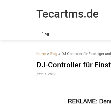
Skip
to
Tecartms.de
content
Blog
Home
Blog
DJ-Controller für Einsteiger un
DJ-Controller für Eins
juni 3, 2026