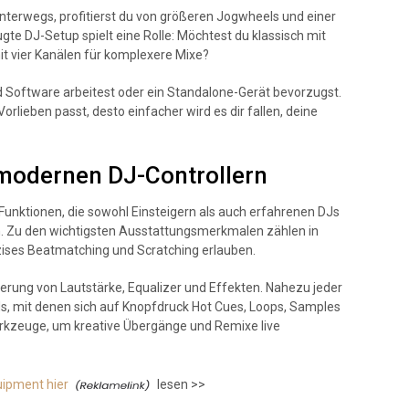
unterwegs, profitierst du von größeren Jogwheels und einer
te DJ-Setup spielt eine Rolle: Möchtest du klassisch mit
it vier Kanälen für komplexere Mixe?
d Software arbeitest oder ein Standalone-Gerät bevorzugst.
rlieben passt, desto einfacher wird es dir fallen, deine
 modernen DJ-Controllern
 Funktionen, die sowohl Einsteigern als auch erfahrenen DJs
en. Zu den wichtigsten Ausstattungsmerkmalen zählen in
äzises Beatmatching und Scratching erlauben.
uerung von Lautstärke, Equalizer und Effekten. Nahezu jeder
s, mit denen sich auf Knopfdruck Hot Cues, Loops, Samples
Werkzeuge, um kreative Übergänge und Remixe live
uipment hier
lesen >>