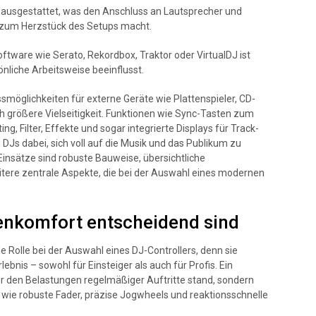
n ausgestattet, was den Anschluss an Lautsprecher und
r zum Herzstück des Setups macht.
ftware wie Serato, Rekordbox, Traktor oder VirtualDJ ist
nliche Arbeitsweise beeinflusst.
smöglichkeiten für externe Geräte wie Plattenspieler, CD-
h größere Vielseitigkeit. Funktionen wie Sync-Tasten zum
g, Filter, Effekte und sogar integrierte Displays für Track-
Js dabei, sich voll auf die Musik und das Publikum zu
Einsätze sind robuste Bauweise, übersichtliche
itere zentrale Aspekte, die bei der Auswahl eines modernen
enkomfort entscheidend sind
e Rolle bei der Auswahl eines DJ-Controllers, denn sie
nis – sowohl für Einsteiger als auch für Profis. Ein
nur den Belastungen regelmäßiger Auftritte stand, sondern
ie robuste Fader, präzise Jogwheels und reaktionsschnelle