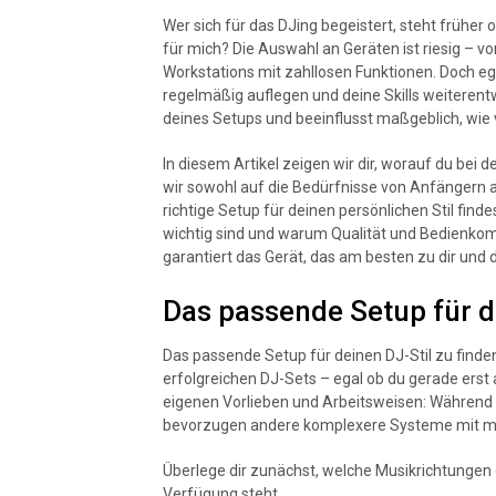
Wer sich für das DJing begeistert, steht früher o
für mich? Die Auswahl an Geräten ist riesig – v
Workstations mit zahllosen Funktionen. Doch eg
regelmäßig auflegen und deine Skills weiterent
deines Setups und beeinflusst maßgeblich, wie 
In diesem Artikel zeigen wir dir, worauf du bei 
wir sowohl auf die Bedürfnisse von Anfängern al
richtige Setup für deinen persönlichen Stil find
wichtig sind und warum Qualität und Bedienkomf
garantiert das Gerät, das am besten zu dir und
Das passende Setup für d
Das passende Setup für deinen DJ-Stil zu finde
erfolgreichen DJ-Sets – egal ob du gerade erst a
eigenen Vorlieben und Arbeitsweisen: Während
bevorzugen andere komplexere Systeme mit me
Überlege dir zunächst, welche Musikrichtungen d
Verfügung steht.