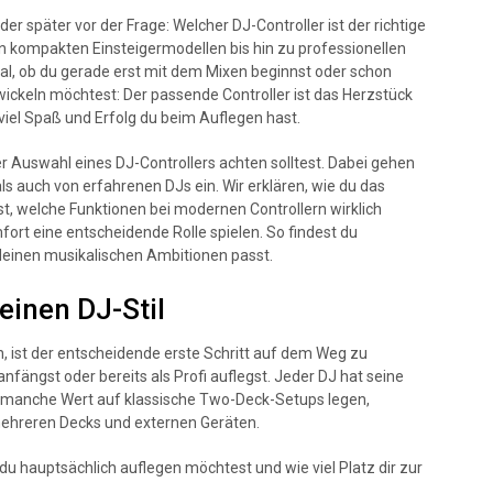
der später vor der Frage: Welcher DJ-Controller ist der richtige
on kompakten Einsteigermodellen bis hin zu professionellen
al, ob du gerade erst mit dem Mixen beginnst oder schon
wickeln möchtest: Der passende Controller ist das Herzstück
viel Spaß und Erfolg du beim Auflegen hast.
der Auswahl eines DJ-Controllers achten solltest. Dabei gehen
s auch von erfahrenen DJs ein. Wir erklären, wie du das
est, welche Funktionen bei modernen Controllern wirklich
ort eine entscheidende Rolle spielen. So findest du
 deinen musikalischen Ambitionen passt.
einen DJ-Stil
n, ist der entscheidende erste Schritt auf dem Weg zu
nfängst oder bereits als Profi auflegst. Jeder DJ hat seine
 manche Wert auf klassische Two-Deck-Setups legen,
hreren Decks und externen Geräten.
u hauptsächlich auflegen möchtest und wie viel Platz dir zur