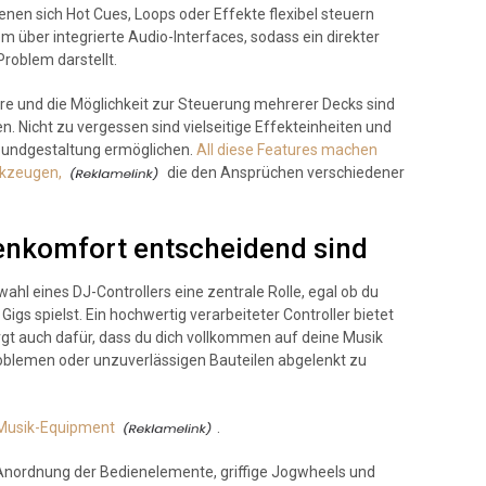
nen sich Hot Cues, Loops oder Effekte flexibel steuern
m über integrierte Audio-Interfaces, sodass ein direkter
roblem darstellt.
re und die Möglichkeit zur Steuerung mehrerer Decks sind
n. Nicht zu vergessen sind vielseitige Effekteinheiten und
 Soundgestaltung ermöglichen.
All diese Features machen
rkzeugen,
die den Ansprüchen verschiedener
enkomfort entscheidend sind
ahl eines DJ-Controllers eine zentrale Rolle, egal ob du
igs spielst. Ein hochwertig verarbeiteter Controller bietet
rgt auch dafür, dass du dich vollkommen auf deine Musik
oblemen oder unzuverlässigen Bauteilen abgelenkt zu
 Musik-Equipment
.
e Anordnung der Bedienelemente, griffige Jogwheels und