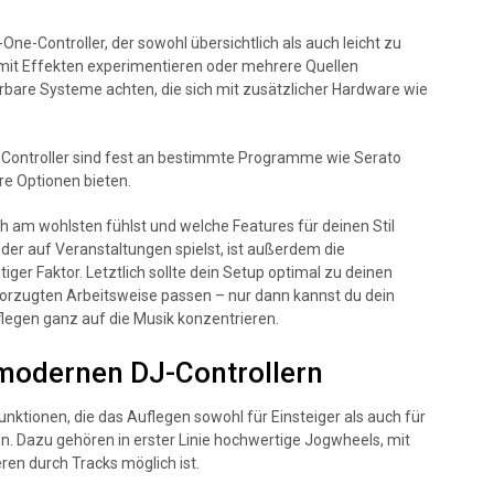
-One-Controller, der sowohl übersichtlich als auch leicht zu
e mit Effekten experimentieren oder mehrere Quellen
erbare Systeme achten, die sich mit zusätzlicher Hardware wie
e Controller sind fest an bestimmte Programme wie Serato
e Optionen bieten.
h am wohlsten fühlst und welche Features für deinen Stil
oder auf Veranstaltungen spielst, ist außerdem die
ger Faktor. Letztlich sollte dein Setup optimal zu deinen
vorzugten Arbeitsweise passen – nur dann kannst du dein
legen ganz auf die Musik konzentrieren.
 modernen DJ-Controllern
unktionen, die das Auflegen sowohl für Einsteiger als auch für
ten. Dazu gehören in erster Linie hochwertige Jogwheels, mit
ren durch Tracks möglich ist.