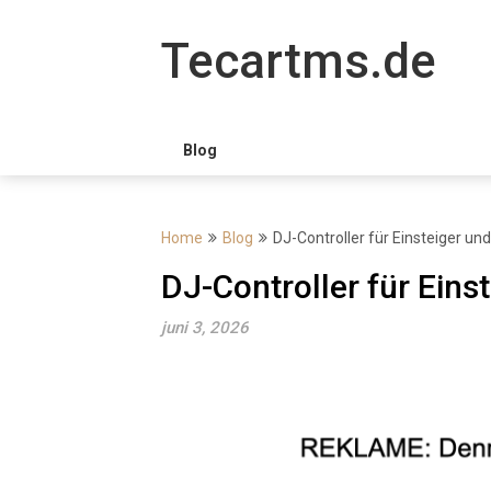
Skip
to
Tecartms.de
content
Blog
Home
Blog
DJ-Controller für Einsteiger un
DJ-Controller für Eins
juni 3, 2026