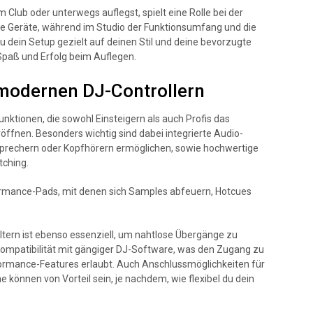
 Club oder unterwegs auflegst, spielt eine Rolle bei der
te Geräte, während im Studio der Funktionsumfang und die
u dein Setup gezielt auf deinen Stil und deine bevorzugte
 Spaß und Erfolg beim Auflegen.
 modernen DJ-Controllern
unktionen, die sowohl Einsteigern als auch Profis das
öffnen. Besonders wichtig sind dabei integrierte Audio-
tsprechern oder Kopfhörern ermöglichen, sowie hochwertige
tching.
ormance-Pads, mit denen sich Samples abfeuern, Hotcues
iltern ist ebenso essenziell, um nahtlose Übergänge zu
 Kompatibilität mit gängiger DJ-Software, was den Zugang zu
formance-Features erlaubt. Auch Anschlussmöglichkeiten für
e können von Vorteil sein, je nachdem, wie flexibel du dein